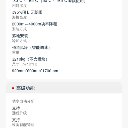
-30℃～+65℃（50℃～+65℃降额使用）
相对湿度
≤95%RH, 无凝露
海拔高度
2000m～4000m功率降额
安装方式
落地安装
冷却方式
强迫风冷（智能调速）
重量
≤210kg（不含模块）
尺寸（W*D*H）
920mm*600mm*1700mm
高级功能
功率自动分配
支持
远程升级
支持
设备智能管理