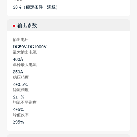
≤3%（额定条件，满载）
输出参数
输出电压
DC50V-DC1000V
最大输出电流
400A
单枪最大电流
250A
稳压精度
≤±0.5%
稳流精度
≤±1％
均流不平衡度
≤±5%
峰值效率
≥95%